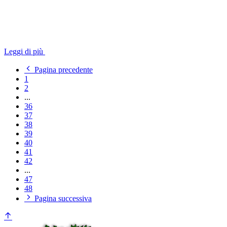
Leggi di più
Pagina precedente
1
2
...
36
37
38
39
40
41
42
...
47
48
Pagina successiva