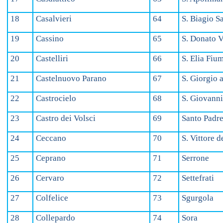
18
Casalvieri
64
S. Biagio S
19
Cassino
65
S. Donato 
20
Castelliri
66
S. Elia Fiu
21
Castelnuovo Parano
67
S. Giorgio a
22
Castrocielo
68
S. Giovanni
23
Castro dei Volsci
69
Santo Padr
24
Ceccano
70
S. Vittore d
25
Ceprano
71
Serrone
26
Cervaro
72
Settefrati
27
Colfelice
73
Sgurgola
28
Collepardo
74
Sora