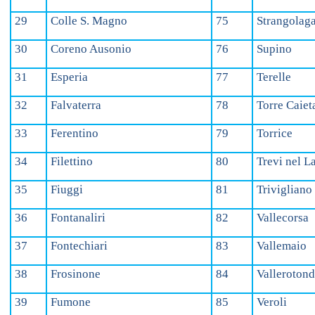
29
Colle S. Magno
75
Strangolaga
30
Coreno Ausonio
76
Supino
31
Esperia
77
Terelle
32
Falvaterra
78
Torre Caiet
33
Ferentino
79
Torrice
34
Filettino
80
Trevi nel L
35
Fiuggi
81
Trivigliano
36
Fontanaliri
82
Vallecorsa
37
Fontechiari
83
Vallemaio
38
Frosinone
84
Valleroton
39
Fumone
85
Veroli