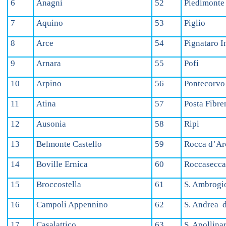
6
Anagni
52
Piedimonte
7
Aquino
53
Piglio
8
Arce
54
Pignataro 
9
Arnara
55
Pofi
10
Arpino
56
Pontecorvo
11
Atina
57
Posta Fibre
12
Ausonia
58
Ripi
13
Belmonte Castello
59
Rocca d’Ar
14
Boville Ernica
60
Roccasecc
15
Broccostella
61
S. Ambrogio
16
Campoli Appennino
62
S. Andrea 
17
Casalattico
63
S. Apollina