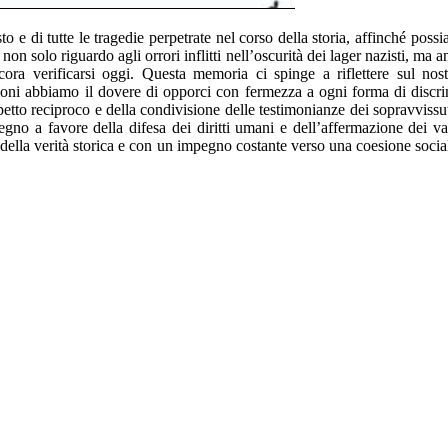
 e di tutte le tragedie perpetrate nel corso della storia, affinché poss
 non solo riguardo agli orrori inflitti nell’oscurità dei lager nazisti, ma 
cora verificarsi oggi. Questa memoria ci spinge a riflettere sul no
tuzioni abbiamo il dovere di opporci con fermezza a ogni forma di discr
petto reciproco e della condivisione delle testimonianze dei sopravvissut
gno a favore della difesa dei diritti umani e dell’affermazione dei va
 della verità storica e con un impegno costante verso una coesione socia