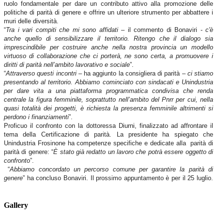
ruolo fondamentale per dare un contributo attivo alla promozione delle
politiche di parità di genere e offrire un ulteriore strumento per abbattere i
muri delle diversità.
“
Tra i vari compiti che mi sono affidati
– il commento di Bonaviri -
c'è
anche quello di sensibilizzare il territorio. Ritengo che il dialogo sia
imprescindibile per costruire anche nella nostra provincia un modello
virtuoso di collaborazione che ci porterà, ne sono certa, a promuovere i
diritti di parità nell’ambito lavorativo e sociale
”.
“
Attraverso questi incontri
– ha aggiunto la consigliera di parità –
ci stiamo
presentando al territorio. Abbiamo cominciato con sindacati e Unindustria
per dare vita a una piattaforma programmatica condivisa che renda
centrale la figura femminile, soprattutto nell’ambito del Pnrr per cui, nella
quasi totalità dei progetti, è richiesta la presenza femminile altrimenti si
perdono i finanziamenti
”.
Proficuo il confronto con la dottoressa Diurni, finalizzato ad affrontare il
tema della Certificazione di parità. La presidente ha spiegato che
Unindustria Frosinone ha competenze specifiche e dedicate alla parità di
parità di genere: “
È stato già redatto un lavoro
che potrà essere oggetto di
confronto
”.
“
Abbiamo concordato un percorso comune per garantire la parità di
genere
” ha concluso Bonaviri. Il prossimo appuntamento è per il 25 luglio.
Gallery