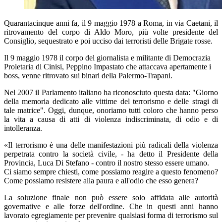
Quarantacinque anni fa, il 9 maggio 1978 a Roma, in via Caetani, il
ritrovamento del corpo di Aldo Moro, più volte presidente del
Consiglio, sequestrato e poi ucciso dai terroristi delle Brigate rosse.
Il 9 maggio 1978 il corpo del giornalista e militante di Democrazia
Proletaria di Cinisi, Peppino Impastato che attaccava apertamente i
boss, venne ritrovato sui binari della Palermo-Trapani.
Nel 2007 il Parlamento italiano ha riconosciuto questa data: "Giorno
della memoria dedicato alle vittime del terrorismo e delle stragi di
tale matrice". Oggi, dunque, onoriamo tutti coloro che hanno perso
la vita a causa di atti di violenza indiscriminata, di odio e di
intolleranza.
«Il terrorismo è una delle manifestazioni più radicali della violenza
perpetrata contro la società civile, - ha detto il Presidente della
Provincia, Luca Di Stefano - contro il nostro stesso essere umano.
Ci siamo sempre chiesti, come possiamo reagire a questo fenomeno?
Come possiamo resistere alla paura e all'odio che esso genera?
La soluzione finale non può essere solo affidata alle autorità
governative e alle forze dell'ordine. Che in questi anni hanno
lavorato egregiamente per prevenire qualsiasi forma di terrorismo sul