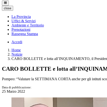
close
La Provincia
Uffici & Servizi
Ambiente e Territorio
Prenotazioni
Rassegna Stampa
Accedi
Home
Notizie
CARO BOLLETTE e lotta all’INQUINAMENTO, il Presidente dell
CARO BOLLETTE e lotta all’INQUINAMENTO,
Pompeo: “Valutare la SETTIMANA CORTA anche per gli istituti scola
Data di pubblicazione:
25 Marzo 2022