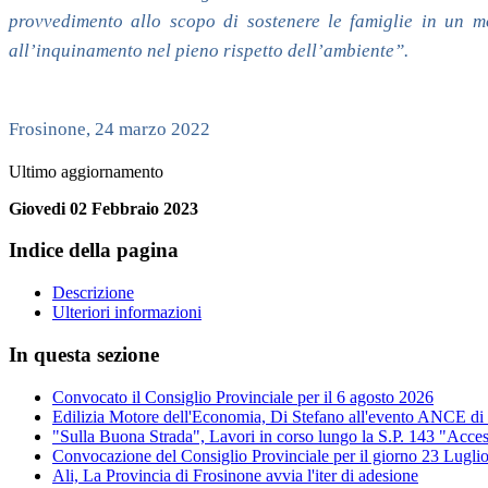
provvedimento allo scopo di sostenere le famiglie in un m
all’inquinamento nel pieno rispetto dell’ambiente”.
Frosinone, 24 marzo 2022
Ultimo aggiornamento
Giovedi 02 Febbraio 2023
Indice della pagina
Descrizione
Ulteriori informazioni
In questa sezione
Convocato il Consiglio Provinciale per il 6 agosto 2026
Edilizia Motore dell'Economia, Di Stefano all'evento ANCE di
"Sulla Buona Strada", Lavori in corso lungo la S.P. 143 "Acces
Convocazione del Consiglio Provinciale per il giorno 23 Lugli
Ali, La Provincia di Frosinone avvia l'iter di adesione