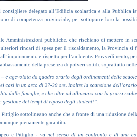
onsigliere delegato all’Edilizia scolastica e alla Pubblica istr
che sono di competenza provinciale, per sottoporre loro la possib
le Amministrazioni pubbliche, che rischiano di mettere in seri
ulteriori rincari di spesa per il riscaldamento, la Provincia si 
all’inquinamento e rispetto per l’ambiente. Provvedimento, peral
l’abbassamento della presenza di polveri sottili, soprattutto nelle 
o –
è agevolata da quadro orario degli ordinamenti delle scuol
ei casi in un arco di 27-30 ore. Inoltre la scansione dell’orario
ta dalle famiglie, e che oltre ad allinearci con la prassi scola
 gestione dei tempi di riposo degli studenti”.
 Pittiglio sottolineano anche che a fronte di una riduzione dell
comunque pienamente garantita.
eo e Pittiglio -
va nel senso di un confronto e di una col