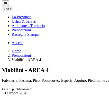
close
La Provincia
Uffici & Servizi
Ambiente e Territorio
Prenotazioni
Rassegna Stampa
Accedi
Home
Prenotazioni
Viabilità - AREA 4
Viabilità - AREA 4
Falvaterra, Pastena, Pico, Pontecorvo, Esperia, Aquino, Piedimonte ,
Data di pubblicazione:
19 Ottobre 2020