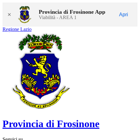
Provincia di Frosinone App
×
Apri
Viabilità - AREA 1
Regione Lazio
Provincia di Frosinone
Seguici su